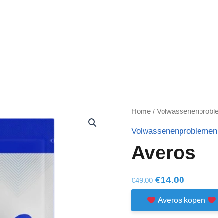
Home
/
Volwassenenprobl
Volwassenenproblemen
Averos
Original
Current
€
14.00
€
49.00
price
price
Averos kopen
was:
is: