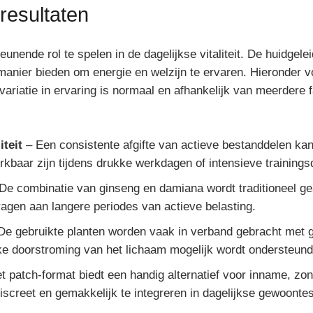
resultaten
unende rol te spelen in de dagelijkse vitaliteit. De huidge
anier bieden om energie en welzijn te ervaren. Hieronder v
riatie in ervaring is normaal en afhankelijk van meerdere fa
teit
– Een consistente afgifte van actieve bestanddelen kan
rkbaar zijn tijdens drukke werkdagen of intensieve training
De combinatie van ginseng en damiana wordt traditioneel g
ragen aan langere periodes van actieve belasting.
e gebruikte planten worden vaak in verband gebracht met g
ke doorstroming van het lichaam mogelijk wordt ondersteund
 patch-format biedt een handig alternatief voor inname, zond
screet en gemakkelijk te integreren in dagelijkse gewoontes