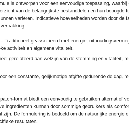
ormule is ontworpen voor een eenvoudige toepassing, waarbij d
overzicht van de belangrijkste bestanddelen en hun beoogde f
kunnen variëren. Indicatieve hoeveelheden worden door de fab
 verpakking.
 Traditioneel geassocieerd met energie, uithoudingsvermog
e activiteit en algemene vitaliteit.
oneel gerelateerd aan welzijn van de stemming en vitaliteit,
r een constante, gelijkmatige afgifte gedurende de dag, me
atch-format biedt een eenvoudig te gebruiken alternatief voo
tieve ingrediënten kunnen door sommige gebruikers als comfo
al zijn. De formulering is bedoeld om de natuurlijke energie
ifieke resultaten.