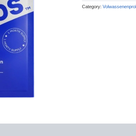
€49.00.
€14.00.
Category:
Volwassenenpro